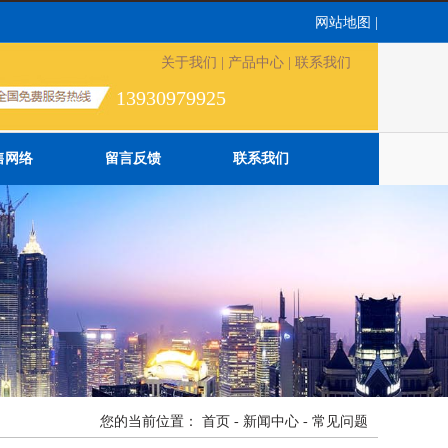
网站地图
|
关于我们
|
产品中心
|
联系我们
13930979925
售网络
留言反馈
联系我们
您的当前位置：
首页
-
新闻中心
-
常见问题