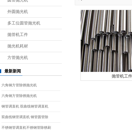
圆管抛光机
外圆抛光机
多工位圆管抛光机
抛管机工件
抛光机耗材
方管抛光机
最新新闻
抛管机工
六角钢方管除锈抛光机
六角钢方管除锈抛光机
钢管调直机 双曲线钢管调直机
双曲线钢管调直机 钢管圆管除
不锈钢管调直机不锈钢管除锈刷