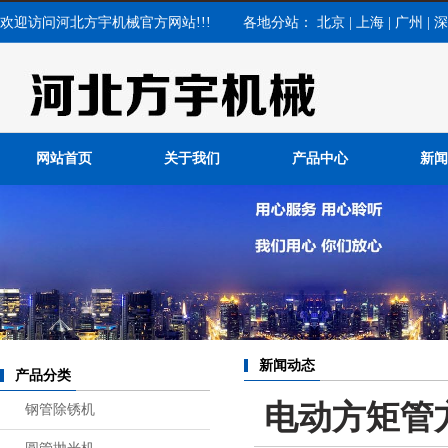
欢迎访问河北方宇机械官方网站!!! 各地分站：
北京
|
上海
|
广州
|
深
网站首页
关于我们
产品中心
新闻
公司
行业
常见
新闻动态
产品分类
电动方矩管
钢管除锈机