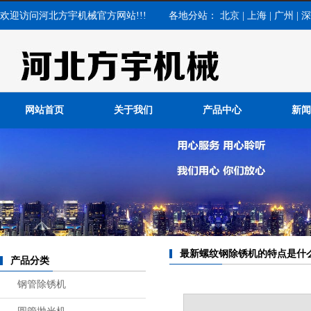
欢迎访问河北方宇机械官方网站!!! 各地分站：
北京
|
上海
|
广州
|
深
网站首页
关于我们
产品中心
新闻
公司
行业
常见
最新螺纹钢除锈机的特点是什
产品分类
钢管除锈机