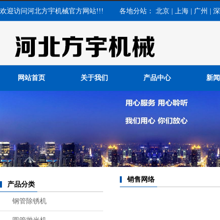
欢迎访问河北方宇机械官方网站!!! 各地分站：
北京
|
上海
|
广州
|
深
网站首页
关于我们
产品中心
新闻
公司
行业
常见
销售网络
产品分类
钢管除锈机