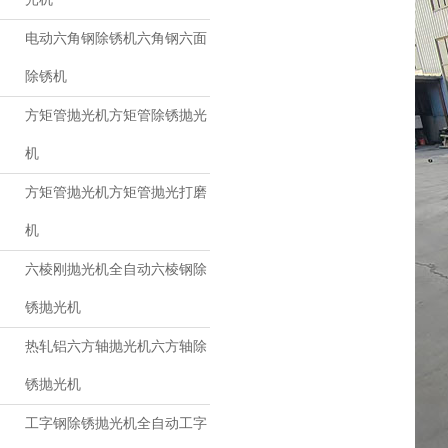
电动六角钢除锈机六角钢六面
除锈机
方矩管抛光机方矩管除锈抛光
机
方矩管抛光机方矩管抛光打磨
机
六棱刚抛光机全自动六棱钢除
锈抛光机
热轧铝六方轴抛光机六方轴除
锈抛光机
工字钢除锈抛光机全自动工字