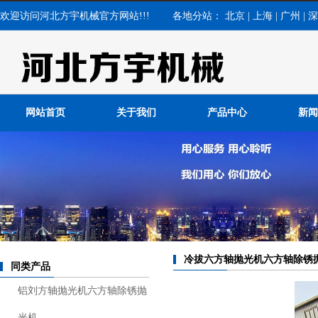
欢迎访问河北方宇机械官方网站!!! 各地分站：
北京
|
上海
|
广州
|
深
网站首页
关于我们
产品中心
新闻
公司
行业
常见
冷拔六方轴抛光机六方轴除锈
同类产品
铝刘方轴抛光机六方轴除锈抛
光机