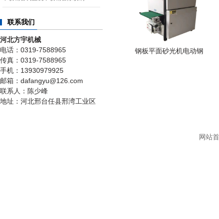
联系我们
河北方宇机械
电话：0319-7588965
钢板平面砂光机电动钢
传真：0319-7588965
手机：13930979925
邮箱：dafangyu@126.com
联系人：陈少峰
地址：河北邢台任县邢湾工业区
网站