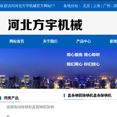
欢迎访问河北方宇机械官方网站!!! 各地分站：
北京
|
上海
|
广州
|
深
网站首页
关于我们
产品中心
新闻
公司
行业
常见
盘条钢筋除锈机盘条除锈机
同类产品
盘圆电动除锈机盘圆钢筋除锈
机