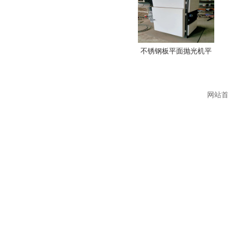
不锈钢板平面抛光机平
网站