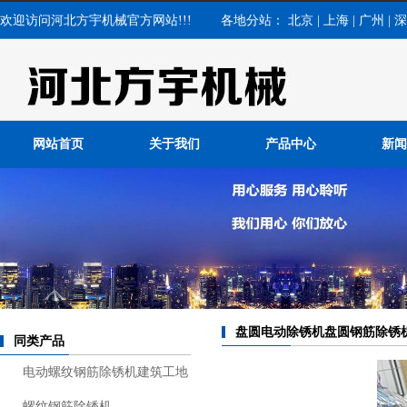
欢迎访问河北方宇机械官方网站!!! 各地分站：
北京
|
上海
|
广州
|
深
网站首页
关于我们
产品中心
新闻
公司
行业
常见
盘圆电动除锈机盘圆钢筋除锈
同类产品
电动螺纹钢筋除锈机建筑工地
螺纹钢筋除锈机