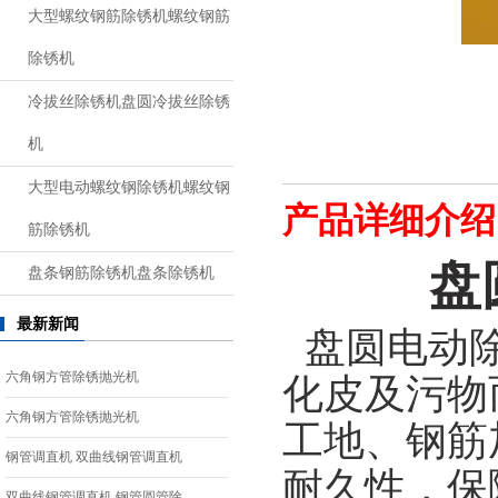
大型螺纹钢筋除锈机螺纹钢筋
除锈机
冷拔丝除锈机盘圆冷拔丝除锈
机
大型电动螺纹钢除锈机螺纹钢
产品详细介绍
筋除锈机
盘
盘条钢筋除锈机盘条除锈机
最新新闻
‌
盘圆电动
六角钢方管除锈抛光机
化皮及污物
六角钢方管除锈抛光机
工地、钢筋
钢管调直机 双曲线钢管调直机
耐久性，保
双曲线钢管调直机 钢管圆管除