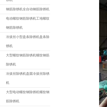
钢筋除锈机全自动钢筋除锈机
电动螺纹钢筋除锈机工地螺纹
钢筋除锈机
冷拔丝小型盘条除锈机盘条除
锈机
大型螺纹钢筋除锈机螺纹钢筋
除锈机
冷拔丝除锈机盘圆冷拔丝除锈
机
大型电动螺纹钢除锈机螺纹钢
筋除锈机