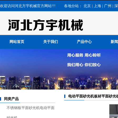
欢迎访问河北方宇机械官方网站!!! 各地分站：
北京
|
上海
|
广州
|
深
网站首页
关于我们
产品中心
新闻
公司
行业
常见
电动平面砂光机板材平面砂光
同类产品
不锈钢板平面砂光机电动平面
砂光机