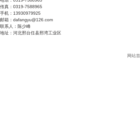
传真：0319-7588965
手机：13930979925
邮箱：dafangyu@126.com
联系人：陈少峰
地址：河北邢台任县邢湾工业区
网站