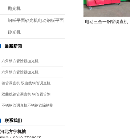
抛光机
钢板平面砂光机电动钢板平面
电动三合一钢管调直机
砂光机
最新新闻
六角钢方管除锈抛光机
六角钢方管除锈抛光机
钢管调直机 双曲线钢管调直机
双曲线钢管调直机 钢管圆管除
不锈钢管调直机不锈钢管除锈刷
联系我们
河北方宇机械
电话：0319-7588965