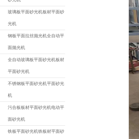
玻璃板平面砂光机板材平面砂
光机
钢板平面拉丝抛光机全自动平
面抛光机
全自动玻璃板平面砂光机板材
平面砂光机
不锈钢板平面砂光机平面砂光
机
污合板板材平面砂光机电动平
面砂光机
铁板平面砂光机铁板材平面砂