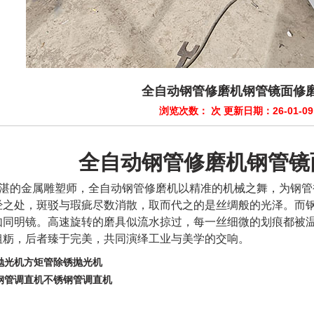
全自动钢管修磨机钢管镜面修
浏览次数：
次 更新日期：26-01-09
全自动钢管修磨机钢管镜
湛的金属雕塑师，全自动钢管修磨机以精准的机械之舞，为钢管
经之处，斑驳与瑕疵尽数消散，取而代之的是丝绸般的光泽。而
如同明镜。高速旋转的磨具似流水掠过，每一丝细微的划痕都被
粗粝，后者臻于完美，共同演绎工业与美学的交响。
抛光机方矩管除锈抛光机
钢管调直机不锈钢管调直机