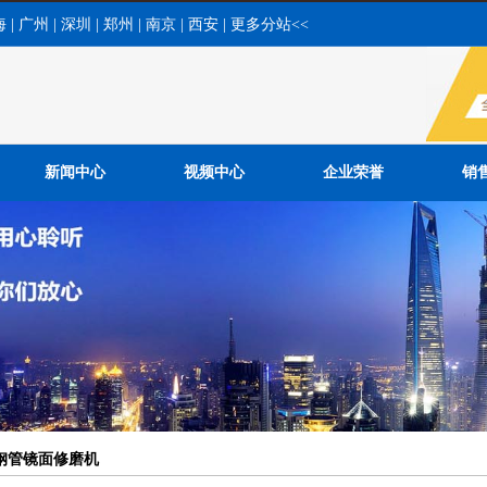
海
|
广州
|
深圳
|
郑州
|
南京
|
西安
|
更多分站<<
新闻中心
视频中心
企业荣誉
销
公司新闻
行业新闻
常见问题
钢管镜面修磨机