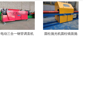
电动三合一钢管调直机
圆柱抛光机圆柱镜面抛