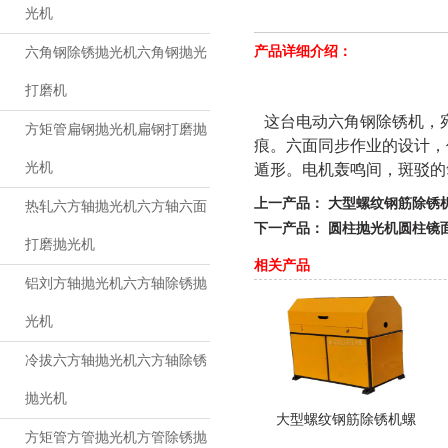
光机
产品详细介绍：
六角钢除锈抛光机六角钢抛光
打磨机
这台电动六角钢除锈机，
方矩管扁钢抛光机扁钢打磨抛
痕。六面同步作业的设计，
遁形。电机轰鸣间，斑驳的
光机
上一产品：
大型螺纹钢筋除锈
热轧六方轴抛光机六方轴六面
下一产品：
圆柱抛光机圆柱镜
打磨抛光机
相关产品
铝刘方轴抛光机六方轴除锈抛
光机
冷拔六方轴抛光机六方轴除锈
抛光机
大型螺纹钢筋除锈机螺
方矩管方管抛光机方管除锈抛