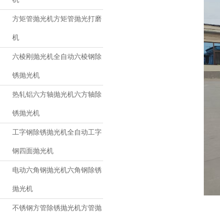
方矩管抛光机方矩管抛光打磨
机
六棱刚抛光机全自动六棱钢除
锈抛光机
热轧铝六方轴抛光机六方轴除
锈抛光机
工字钢除锈抛光机全自动工字
钢四面抛光机
电动六角钢抛光机六角钢除锈
抛光机
不锈钢方管除锈抛光机方管抛