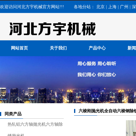
欢迎访问河北方宇机械官方网站!!! 各地分站：
北京
|
上海
|
广州
|
深
网站首页
关于我们
产品中心
新闻
公司
行业
常见
六棱刚抛光机全自动六棱钢除
同类产品
热轧铝六方轴抛光机六方轴除
锈抛光机