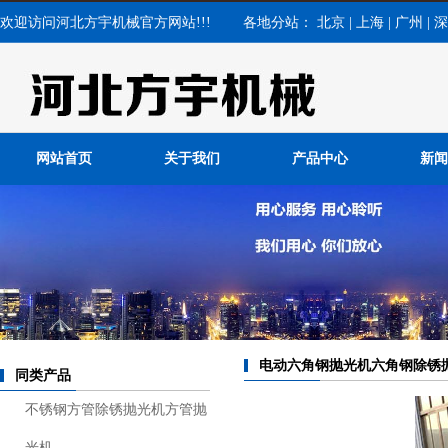
欢迎访问河北方宇机械官方网站!!! 各地分站：
北京
|
上海
|
广州
|
深
网站首页
关于我们
产品中心
新闻
公司
行业
常见
电动六角钢抛光机六角钢除锈
同类产品
不锈钢方管除锈抛光机方管抛
光机