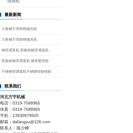
除锈机
最新新闻
六角钢方管除锈抛光机
六角钢方管除锈抛光机
钢管调直机 双曲线钢管调直机
双曲线钢管调直机 钢管圆管除
不锈钢管调直机不锈钢管除锈刷
联系我们
河北方宇机械
电话：0319-7588965
传真：0319-7588965
手机：13930979925
邮箱：dafangyu@126.com
联系人：陈少峰