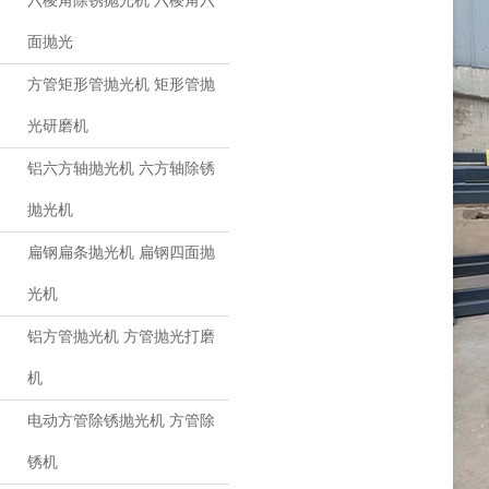
六棱角除锈抛光机 六棱角六
面抛光
方管矩形管抛光机 矩形管抛
光研磨机
铝六方轴抛光机 六方轴除锈
抛光机
扁钢扁条抛光机 扁钢四面抛
光机
铝方管抛光机 方管抛光打磨
机
电动方管除锈抛光机 方管除
锈机