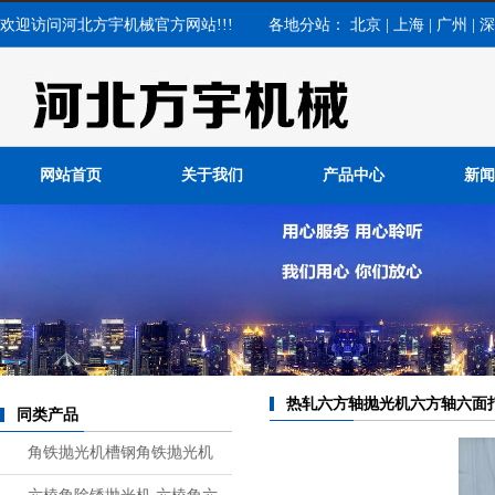
欢迎访问河北方宇机械官方网站!!! 各地分站：
北京
|
上海
|
广州
|
深
网站首页
关于我们
产品中心
新闻
公司
行业
常见
热轧六方轴抛光机六方轴六面
同类产品
角铁抛光机槽钢角铁抛光机