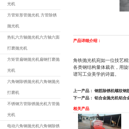
光机
方管矩形管抛光机 方管除锈
抛光机
热轧六方轴抛光机六方轴六面
产品详细介绍：
打磨抛光机
角铁抛光机宛如一位技艺精
方矩管扁钢抛光机扁钢打磨抛
各类钢结构量体裁衣，用旋
光机
谱写工业美学的诗篇。
六角钢除锈抛光机六角钢抛光
上一产品：
钢筋除锈机螺纹钢
打磨机
下一产品：
铝合金抛光机铝合
不锈钢方管除锈抛光机方管抛
相关产品
光机
电动六角钢抛光机六角钢除锈