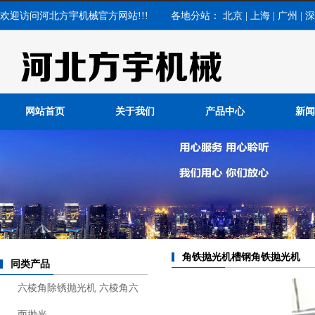
欢迎访问河北方宇机械官方网站!!! 各地分站：
北京
|
上海
|
广州
|
深
网站首页
关于我们
产品中心
新闻
公司
行业
常见
角铁抛光机槽钢角铁抛光机
同类产品
六棱角除锈抛光机 六棱角六
面抛光