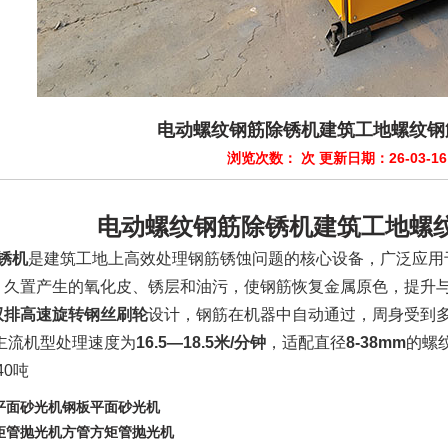
电动螺纹钢筋除锈机建筑工地螺纹钢
浏览次数：
次 更新日期：26-03-16
电动螺纹钢筋除锈机建筑工地螺
锈机
‌是建筑工地上高效处理钢筋锈蚀问题的核心设备，广泛应
、久置产生的氧化皮、锈层和油污，使钢筋恢复金属原色，提升与
双排高速旋转钢丝刷轮
‌设计，钢筋在机器中自动通过，周身受到
。主流机型处理速度为‌
16.5—18.5米/分钟
‌，适配直径‌
8-38mm
‌的螺
40吨
平面砂光机钢板平面砂光机
矩管抛光机方管方矩管抛光机