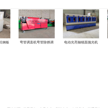
机钢板
弯管调直机弯管除锈调
电动光亮轴镜面抛光机