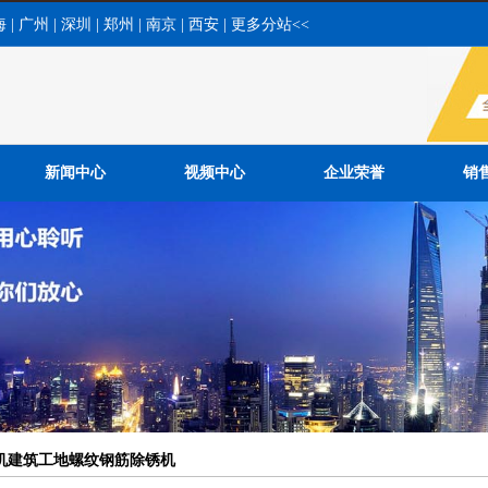
海
|
广州
|
深圳
|
郑州
|
南京
|
西安
|
更多分站<<
新闻中心
视频中心
企业荣誉
销
公司新闻
行业新闻
常见问题
机建筑工地螺纹钢筋除锈机