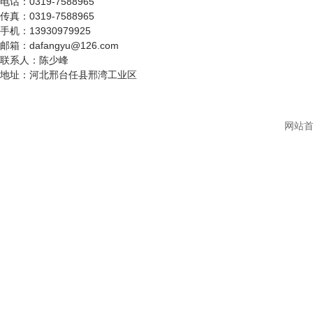
电话：0319-7588965
传真：0319-7588965
手机：13930979925
邮箱：dafangyu@126.com
联系人：陈少峰
地址：河北邢台任县邢湾工业区
网站