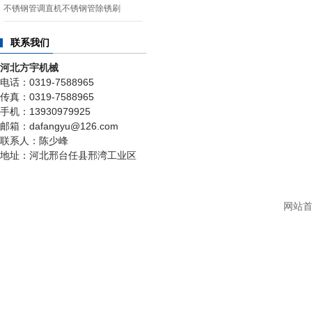
不锈钢管调直机不锈钢管除锈刷
联系我们
河北方宇机械
电话：0319-7588965
传真：0319-7588965
手机：13930979925
邮箱：dafangyu@126.com
联系人：陈少峰
地址：河北邢台任县邢湾工业区
网站