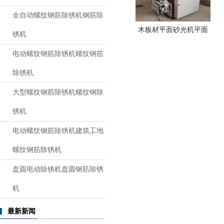
全自动螺纹钢筋除锈机钢筋除
木板材平面砂光机平面
锈机
电动螺纹钢筋除锈机螺纹钢筋
除锈机
大型螺纹钢筋除锈机螺纹钢除
锈机
电动螺纹钢筋除锈机建筑工地
螺纹钢筋除锈机
盘圆电动除锈机盘圆钢筋除锈
机
最新新闻