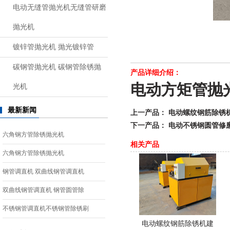
电动无缝管抛光机无缝管研磨
抛光机
镀锌管抛光机 抛光镀锌管
碳钢管抛光机 碳钢管除锈抛
产品详细介绍：
电动方矩管抛
光机
最新新闻
上一产品：
电动螺纹钢筋除锈
下一产品：
电动不锈钢圆管修
六角钢方管除锈抛光机
相关产品
六角钢方管除锈抛光机
钢管调直机 双曲线钢管调直机
双曲线钢管调直机 钢管圆管除
不锈钢管调直机不锈钢管除锈刷
电动螺纹钢筋除锈机建