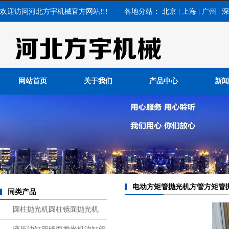
欢迎访问河北方宇机械官方网站!!! 各地分站：
北京
|
上海
|
广州
|
深
网站首页
关于我们
产品中心
新闻
公司
行业
常见
电动方矩管抛光机方管方矩管
同类产品
圆柱抛光机圆柱镜面抛光机